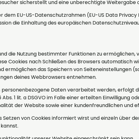
sucher sicherstellt und eine unberechtigte Weitergabe a
eter dem EU-US-Datenschutzrahmen (EU-US Data Privacy 
on die Einhaltung des europäischen Datenschutzniveaus 
nd die Nutzung bestimmter Funktionen zu ermöglichen, ve
se Cookies nach Schließen des Browsers automatisch wied
 ermöglichen das Speichern von Seiteneinstellungen (sog.
llungen deines Webbrowsers entnehmen.
 personenbezogene Daten verarbeitet werden, erfolgt die
s. 1 lit. a DSGVO im Falle einer erteilten Einwilligung od
alität der Website sowie einer kundenfreundlichen und e
das Setzen von Cookies informiert wirst und einzeln übe
 kannst.
unktionalität unserer Website eingeschränkt sein kann.